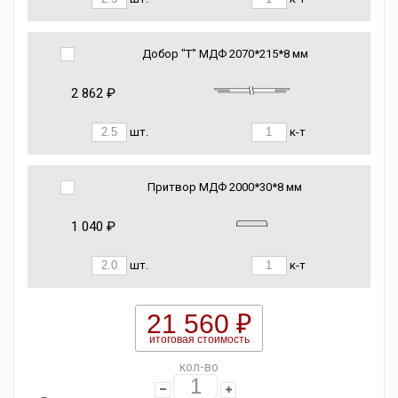
Добор "Т" МДФ 2070*215*8 мм
2 862 ₽
шт.
к-т
Притвор МДФ 2000*30*8 мм
1 040 ₽
шт.
к-т
21 560 ₽
итоговая стоимость
кол-во