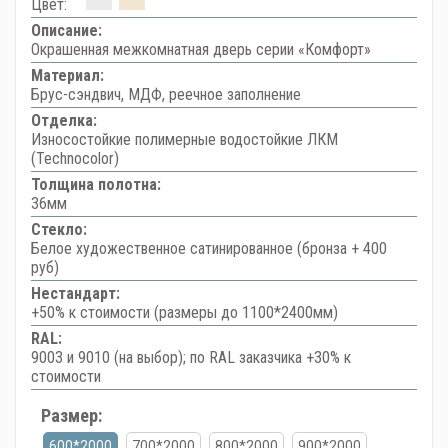
Цвет:
Описание:
Окрашенная межкомнатная дверь серии «Комфорт»
Материал:
Брус-сэндвич, МДФ, реечное заполнение
Отделка:
Износостойкие полимерные водостойкие ЛКМ
(Technocolor)
Толщина полотна:
36мм
Стекло:
Белое художественное сатинированное (бронза + 400
руб)
Нестандарт:
+50% к стоимости (размеры до 1100*2400мм)
RAL:
9003 и 9010 (на выбор); по RAL заказчика +30% к
стоимости
Размер:
600*2000
700*2000
800*2000
900*2000