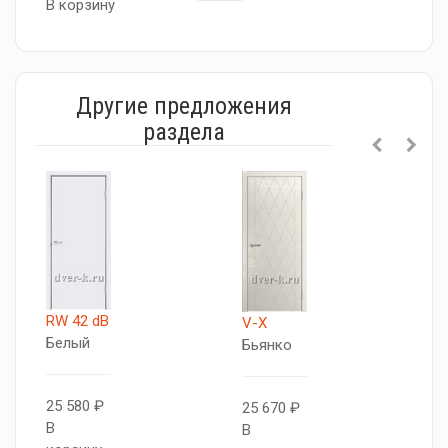
В корзину
Другие предложения
раздела
RW 42 dB
V-X
В
Белый
Бьянко
Д
Б
25 580 ₽
25 670 ₽
В
В
2