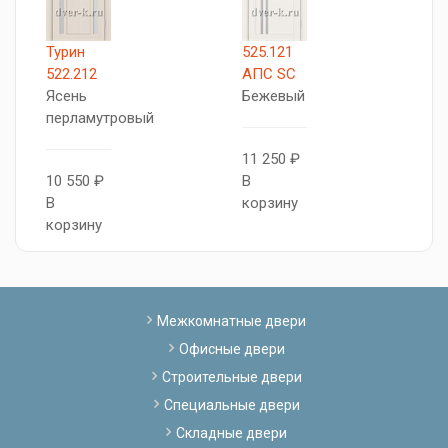
Турин
525.121
5
522.212
АПС SC
А
Ясень
Бежевый
Я
перламутровый
с
11 250 ₽
10 550 ₽
В
1
В
корзину
В
корзину
к
Межкомнатные двери
Офисные двери
Строительные двери
Специальные двери
Складные двери