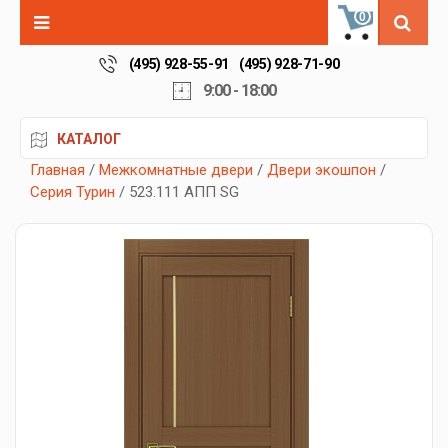
0
(495) 928-55-91
(495) 928-71-90
9:00 - 18:00
КАТАЛОГ
Главная
/
Межкомнатные двери
/
Двери экошпон
/
Серия Турин
/ 523.111 АПП SG