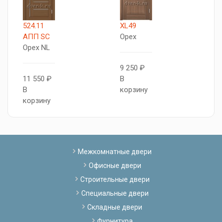
524.11
XL49
Б
АПП SC
Орех
B
Орех NL
D
9 250 ₽
11 550 ₽
В
9
В
корзину
В
корзину
к
Межкомнатные двери
Офисные двери
Строительные двери
Специальные двери
Складные двери
Фурнитура