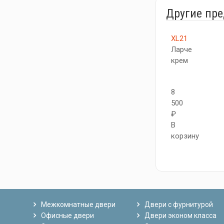
Другие пр
XL21
Ларче
крем
8
500
₽
В
корзину
Межкомнатные двери
Двери с фурнитурой
Офисные двери
Двери эконом класса