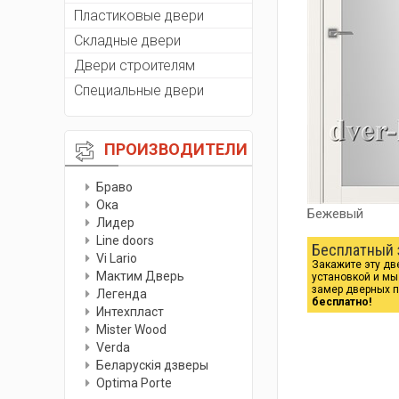
Пластиковые двери
Складные двери
Двери строителям
Специальные двери
ПРОИЗВОДИТЕЛИ
Браво
Ока
Бежевый
Лидер
Line doors
Бесплатный 
Vi Lario
Закажите эту дв
Мактим Дверь
установкой и м
замер дверных 
Легенда
бесплатно!
Интехпласт
Мister Wood
Verda
Беларускiя дзверы
Optima Porte