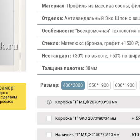
Материал:
Профиль из массива сосны, фи
Отделка:
Антивандальный Эко Шпон с защи
Особенности:
"Бескромочная" технология 
Стекло:
Мателюкс (бронза, графит +1500 ₽; 
Нестандарт:
+30% по высоте, +50% по шири
Толщина полотна:
38мм
Размер:
400*2000
550*1900
600*1900
замер!
ерь с
ы сделаем
проёмов
Коробка "Т" МДФ 2070*80*30 мм
+
52
Коробка "Т" ЭКО 2070*80*34 мм
510
Наличник "Т" МДФ 2150*75*10 мм