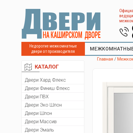
Официа
ведущи
межком
Недорогие межкомнатные
МЕЖКОМНАТНЫЕ
двери от производителя
Главная
/
Межком
КАТАЛОГ
Двери Хард Флекс
Двери Финиш Флекс
Двери ПВХ
Двери Эко Шпон
Двери Шпон
Двери Массив
Двери Эмаль