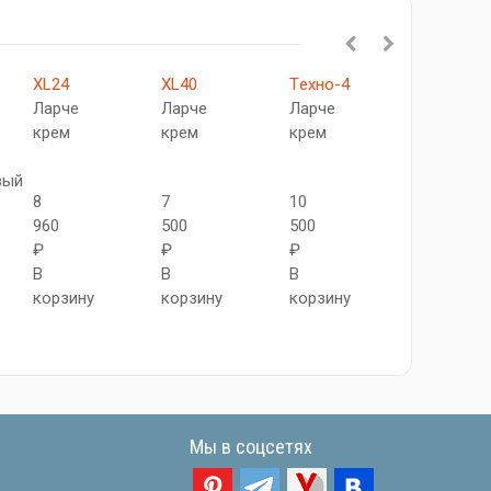
XL24
XL40
Tехно-4
Прима-2
Ларче
Ларче
Ларче
Chalet
крем
крем
крем
Provence
вый
8
7
10
8
960
500
500
870
₽
₽
₽
₽
В
В
В
В
корзину
корзину
корзину
корзину
Мы в соцсетях