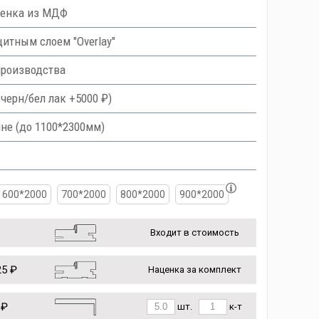
ленка из МДФ
тным слоем "Overlay"
производства
черн/бел лак +5000 ₽)
не (до 1100*2300мм)
600*2000
700*2000
800*2000
900*2000
Входит в стоимость
5 ₽
Наценка за комплект
 ₽
шт.
к-т