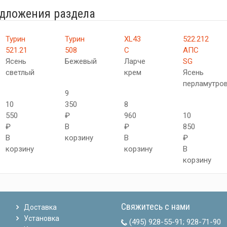
едложения раздела
Турин
Турин
XL43
522.212
521.21
508
C
АПC
Ясень
Бежевый
Ларче
SG
светлый
крем
Ясень
перламутро
9
10
350
8
550
₽
960
10
₽
В
₽
850
В
корзину
В
₽
корзину
корзину
В
корзину
Свяжитесь с нами
Доставка
Установка
(495) 928-55-91
;
928-71-90