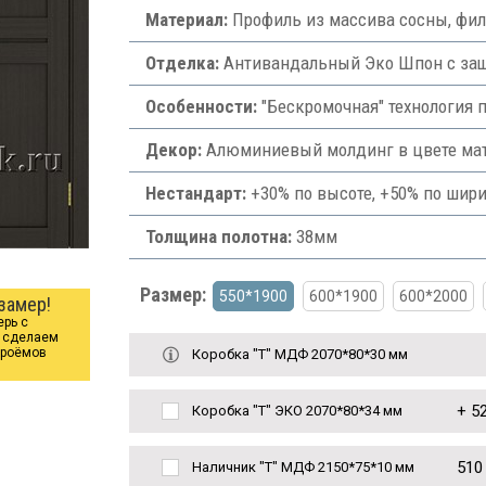
Материал:
Профиль из массива сосны, фи
Отделка:
Антивандальный Эко Шпон с защи
Особенности:
"Бескромочная" технология 
Декор:
Алюминиевый молдинг в цвете мат
Нестандарт:
+30% по высоте, +50% по шири
Толщина полотна:
38мм
Размер:
550*1900
600*1900
600*2000
замер!
ерь с
ы сделаем
проёмов
Коробка "Т" МДФ 2070*80*30 мм
+
52
Коробка "Т" ЭКО 2070*80*34 мм
510
Наличник "Т" МДФ 2150*75*10 мм