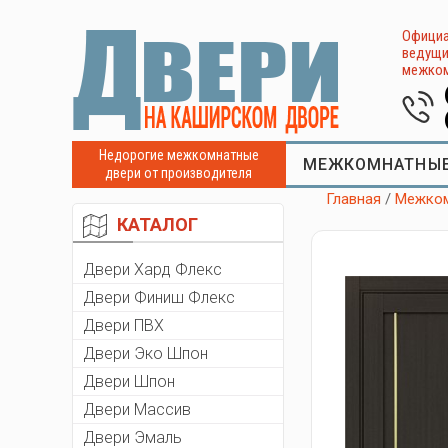
Официа
ведущи
межком
Недорогие межкомнатные
МЕЖКОМНАТНЫЕ
двери от производителя
Главная
/
Межком
КАТАЛОГ
Двери Хард Флекс
Двери Финиш Флекс
Двери ПВХ
Двери Эко Шпон
Двери Шпон
Двери Массив
Двери Эмаль