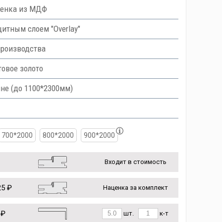
ленка из МДФ
тным слоем "Overlay"
производства
овое золото
не (до 1100*2300мм)
700*2000
800*2000
900*2000
Входит в стоимость
5 ₽
Наценка за комплект
 ₽
шт.
к-т