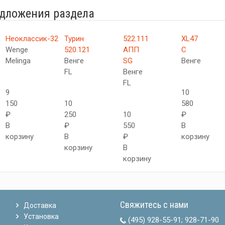
едложения раздела
Неоклассик-32
Турин
522.111
XL47
Wenge
520.121
АПП
C
Melinga
Венге
SG
Венге
FL
Венге
FL
9
10
150
10
580
₽
250
10
₽
В
₽
550
В
корзину
В
₽
корзину
корзину
В
корзину
Свяжитесь с нами
Доставка
Установка
(495) 928-55-91
;
928-71-90