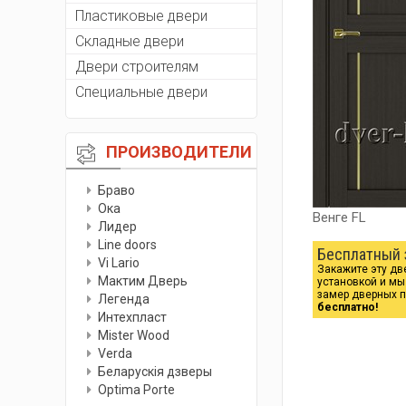
Пластиковые двери
Складные двери
Двери строителям
Специальные двери
ПРОИЗВОДИТЕЛИ
Браво
Ока
Венге FL
Лидер
Line doors
Бесплатный 
Vi Lario
Закажите эту дв
Мактим Дверь
установкой и м
замер дверных 
Легенда
бесплатно!
Интехпласт
Мister Wood
Verda
Беларускiя дзверы
Optima Porte