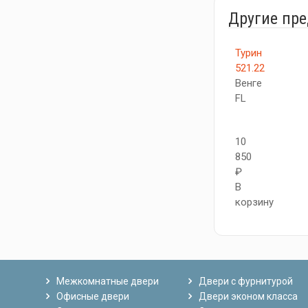
Другие пр
Турин
521.22
Венге
FL
10
850
₽
В
корзину
Межкомнатные двери
Двери с фурнитурой
Офисные двери
Двери эконом класса