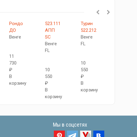
Рондо
523.111
Турин
Турин
ДО
АПП
522.212
502.11
Венге
SC
Венге
Венге
Венге
FL
FL
FL
11
730
10
9
₽
10
550
850
В
550
₽
₽
корзину
₽
В
В
В
корзину
корзину
корзину
Мы в соцсетях