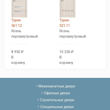
Турин
Турин
X
561.12
521.11
Л
Ясень
Ясень
к
перламутровый
перламутровый
1
8 950 ₽
10 250 ₽
В
В
В
к
корзину
корзину
Межкомнатные двери
Офисные двери
Строительные двери
Специальные двери