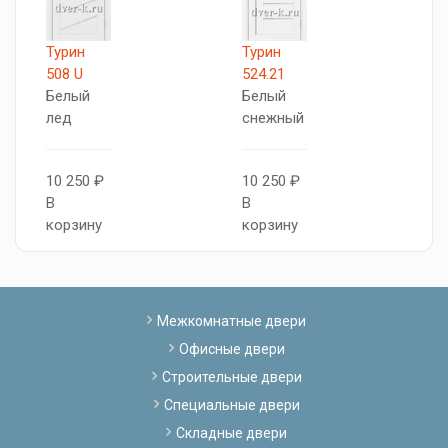
Турин
Турин
Т
508 U
524.21
5
Белый
Белый
Б
лед
снежный
с
10 250 ₽
10 250 ₽
1
В
В
В
корзину
корзину
к
Межкомнатные двери
Офисные двери
Строительные двери
Специальные двери
Складные двери