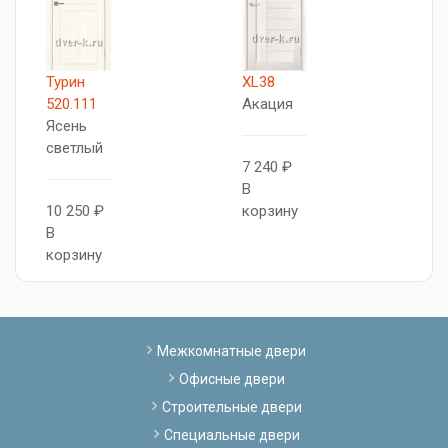
Турин
XL38
Т
520.111
Акация
5
Ясень
Б
светлый
7 240 ₽
В
1
10 250 ₽
корзину
В
В
к
корзину
Межкомнатные двери
Офисные двери
Строительные двери
Специальные двери