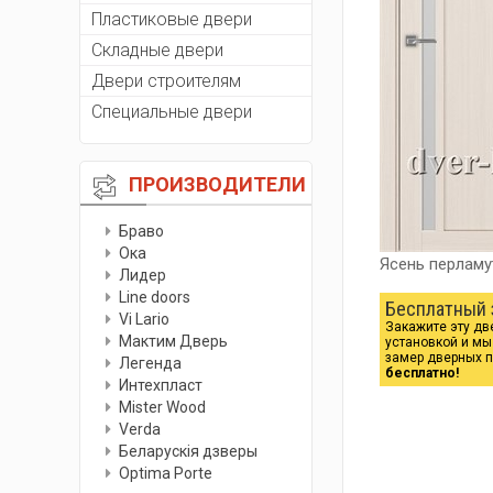
Пластиковые двери
Складные двери
Двери строителям
Специальные двери
ПРОИЗВОДИТЕЛИ
Браво
Ока
Ясень перлам
Лидер
Line doors
Бесплатный 
Vi Lario
Закажите эту дв
Мактим Дверь
установкой и м
замер дверных 
Легенда
бесплатно!
Интехпласт
Мister Wood
Verda
Беларускiя дзверы
Optima Porte