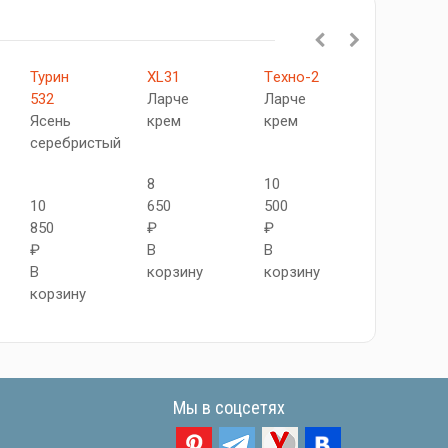
Турин
XL31
Tехно-2
Турин
532
Ларче
Ларче
532
Ясень
крем
крем
Бежевый
серебристый
8
10
11
10
650
500
250
850
₽
₽
₽
₽
В
В
В
В
корзину
корзину
корзину
корзину
Мы в соцсетях