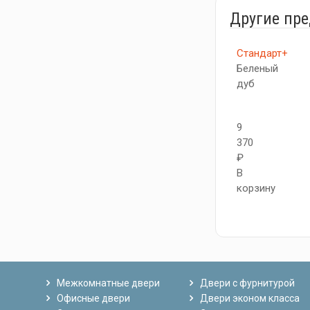
Другие пр
Стандарт+
Беленый
дуб
9
370
₽
В
корзину
Межкомнатные двери
Двери с фурнитурой
Офисные двери
Двери эконом класса