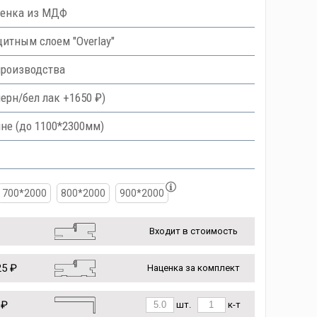
ленка из МДФ
тным слоем "Overlay"
производства
ерн/бел лак +1650 ₽)
не (до 1100*2300мм)
700*2000
800*2000
900*2000
Входит в стоимость
5 ₽
Наценка за комплект
 ₽
шт.
к-т