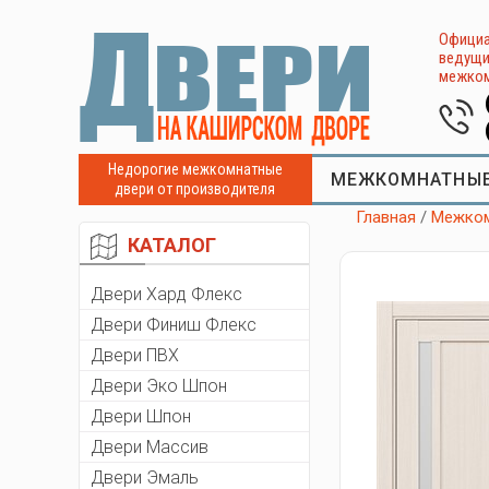
Официа
ведущи
межком
Недорогие межкомнатные
МЕЖКОМНАТНЫЕ
двери от производителя
Главная
/
Межком
КАТАЛОГ
Двери Хард Флекс
Двери Финиш Флекс
Двери ПВХ
Двери Эко Шпон
Двери Шпон
Двери Массив
Двери Эмаль