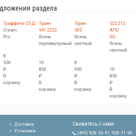
едложения раздела
Граффити-23.Д
Турин
Турин
522.212
Cream
541.2222
505
АПC
Pro
Ясень
Ясень
SG
перламутровый
светлый
Ясень
светлый
8
550
10
8
₽
850
950
10
В
₽
₽
850
корзину
В
В
₽
корзину
корзину
В
корзину
Свяжитесь с нами
Доставка
Установка
(495) 928-55-91
;
928-71-90