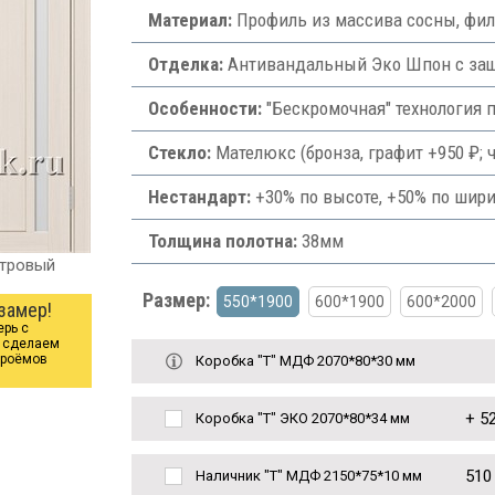
Материал:
Профиль из массива сосны, фи
Отделка:
Антивандальный Эко Шпон с защи
Особенности:
"Бескромочная" технология 
Стекло:
Мателюкс (бронза, графит +950 ₽; ч
Нестандарт:
+30% по высоте, +50% по шири
Толщина полотна:
38мм
утровый
Размер:
550*1900
600*1900
600*2000
замер!
ерь с
ы сделаем
проёмов
Коробка "Т" МДФ 2070*80*30 мм
+
52
Коробка "Т" ЭКО 2070*80*34 мм
510
Наличник "Т" МДФ 2150*75*10 мм