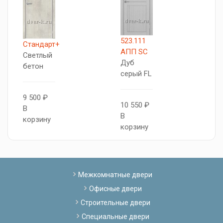
523.111
T
Стандарт+
АПП SC
С
Светлый
Дуб
бетон
серый FL
1
В
9 500 ₽
10 550 ₽
к
В
В
корзину
корзину
Межкомнатные двери
Офисные двери
Строительные двери
Специальные двери