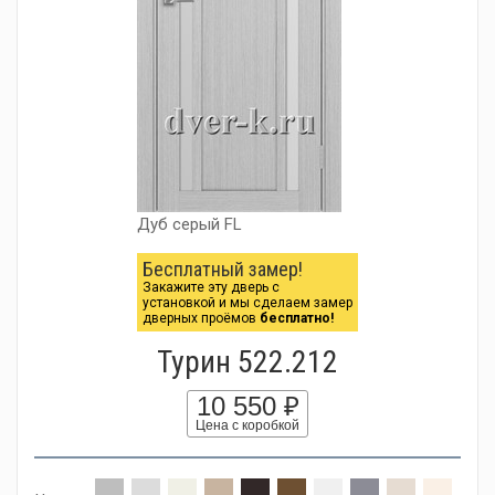
Дуб серый FL
Бесплатный замер!
Закажите эту дверь с
установкой и мы сделаем замер
дверных проёмов
бесплатно!
Турин 522.212
10 550 ₽
Цена с коробкой