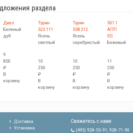
едложения раздела
Диез
Турин
Турин
501.1
Беленый
523.111
558.212
АПП
дуб
Ясень
Ясень
SG
светлый
серебристый
Бежевый
9
850
10
10
11
₽
250
250
250
В
₽
₽
₽
корзину
В
В
В
корзину
корзину
корзину
Свяжитесь с нами
Доставка
Установка
(495) 928-55-91
;
928-71-90