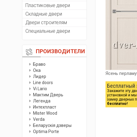
Пластиковые двери
Складные двери
Двери строителям
Специальные двери
ПРОИЗВОДИТЕЛИ
Браво
Ока
Ясень перлам
Лидер
Line doors
Бесплатный 
Vi Lario
Закажите эту дв
Мактим Дверь
установкой и м
замер дверных 
Легенда
бесплатно!
Интехпласт
Мister Wood
Verda
Беларускiя дзверы
Optima Porte