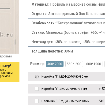
Материал:
Профиль из массива сосны, фи
Отделка:
Антивандальный Эко Шпон с защи
Особенности:
"Бескромочная" технология 
Стекло:
Мателюкс (бронза, графит +650 ₽; ч
Нестандарт:
+30% по высоте, +50% по шири
Толщина полотна:
38мм
утровый
Размер:
400*2000
550*1900
600*1900
замер!
ерь с
ы сделаем
проёмов
Коробка "Т" МДФ 2070*80*30 мм
+
52
Коробка "Т" ЭКО 2070*80*34 мм
510
Наличник "Т" МДФ 2150*75*10 мм