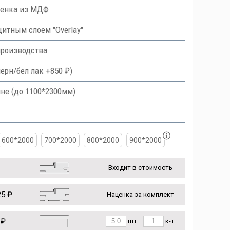
ленка из МДФ
тным слоем "Overlay"
производства
ерн/бел лак +850 ₽)
не (до 1100*2300мм)
600*2000
700*2000
800*2000
900*2000
Входит в стоимость
5 ₽
Наценка за комплект
 ₽
шт.
к-т