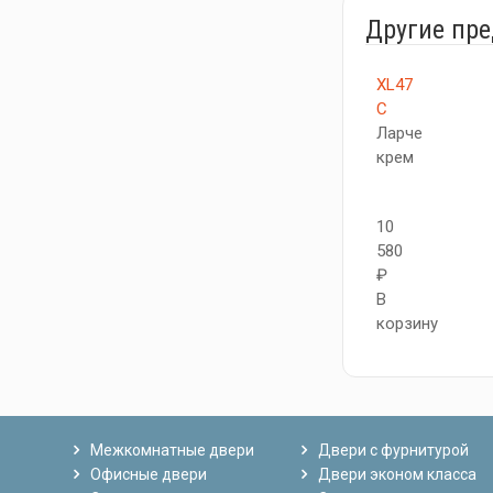
Другие пр
XL47
C
Ларче
крем
10
580
₽
В
корзину
Межкомнатные двери
Двери с фурнитурой
Офисные двери
Двери эконом класса