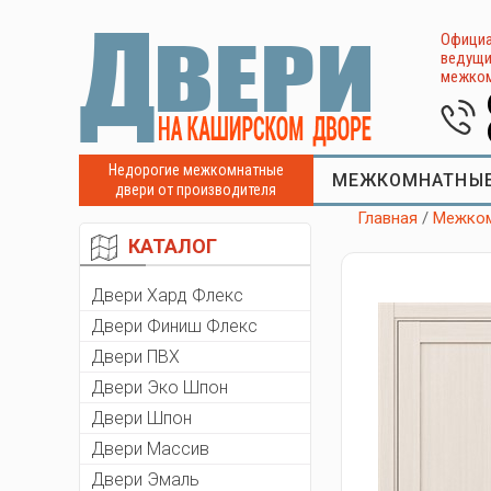
Официа
ведущи
межком
Недорогие межкомнатные
МЕЖКОМНАТНЫЕ
двери от производителя
Главная
/
Межком
КАТАЛОГ
Двери Хард Флекс
Двери Финиш Флекс
Двери ПВХ
Двери Эко Шпон
Двери Шпон
Двери Массив
Двери Эмаль