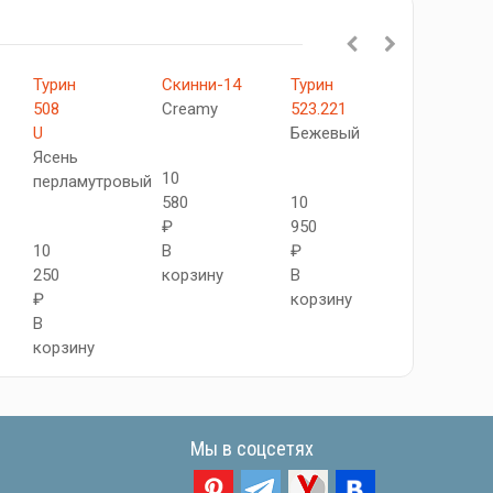
Турин
Скинни-14
Турин
Турин
508
Creamy
523.221
520.212
U
Бежевый
Ясень
Ясень
перламут
10
перламутровый
580
10
₽
950
10
10
В
₽
850
250
корзину
В
₽
₽
корзину
В
В
корзину
корзину
Мы в соцсетях