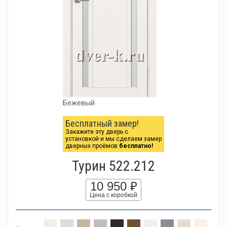
Бежевый
Бесплатный замер!
Закажите эту дверь с
установкой и мы сделаем замер
дверных проёмов
бесплатно!
Турин 522.212
10 950 ₽
Цена с коробкой