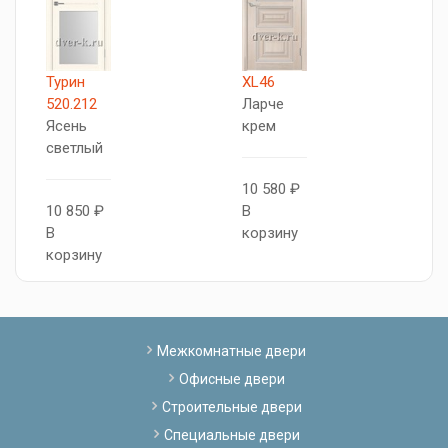
Турин
XL46
5
520.212
Ларче
А
Ясень
крем
Я
светлый
с
10 580 ₽
10 850 ₽
В
1
В
корзину
В
корзину
к
Межкомнатные двери
Офисные двери
Строительные двери
Специальные двери