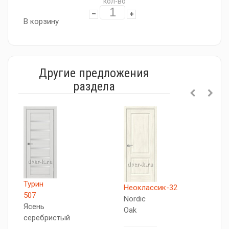
кол-во
В корзину
Другие предложения
раздела
Турин
Т
Неоклассик-32
507
5
Nordic
Ясень
Я
Oak
серебристый
с