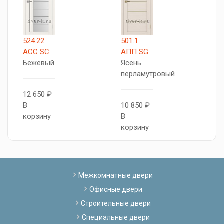
524.22
501.1
Т
АСС SC
АПП SG
5
Бежевый
Ясень
Я
перламутровый
п
12 650 ₽
В
10 850 ₽
8
корзину
В
В
корзину
к
Межкомнатные двери
Офисные двери
Строительные двери
Специальные двери