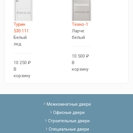
Турин
Tехно-1
С
530.111
Ларче
W
Белый
белый
лед
8
10 500 ₽
В
10 250 ₽
В
к
В
корзину
корзину
Межкомнатные двери
Офисные двери
Строительные двери
Специальные двери