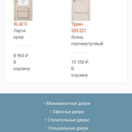
XL42 C
Турин
Н
Ларче
520.221
O
крем
Ясень
O
перламутровый
8 960 ₽
9
В
10 550 ₽
В
корзину
В
к
корзину
Межкомнатные двери
Офисные двери
Строительные двери
Специальные двери