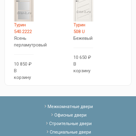
Турин
Турин
X
540.2222
508 U
Л
Ясень
Бежевый
к
перламутровый
10 650 ₽
9
10 850 ₽
В
В
В
корзину
к
корзину
Межкомнатные двери
Офисные двери
Строительные двери
Специальные двери