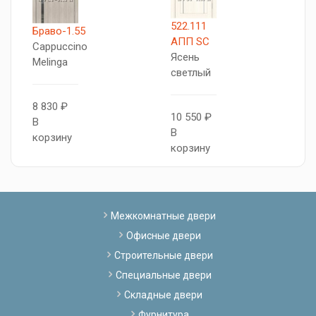
522.111
Браво-1.55
Б
АПП SC
Cappuccino
B
Ясень
Melinga
M
светлый
8 830 ₽
1
10 550 ₽
В
В
В
корзину
к
корзину
Межкомнатные двери
Офисные двери
Строительные двери
Специальные двери
Складные двери
Фурнитура