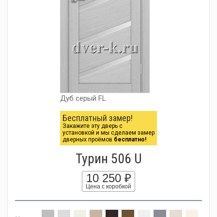
Дуб серый FL
Бесплатный замер!
Закажите эту дверь с
установкой и мы сделаем замер
дверных проёмов
бесплатно!
Турин 506 U
10 250 ₽
Цена с коробкой