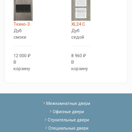
Tехно-3
XL24 C
X
Дуб
Дуб
Д
смоки
седой
с
12 000 ₽
8 960 ₽
8
В
В
В
корзину
корзину
к
Межкомнатные двери
Офисные двери
Строительные двери
Специальные двери