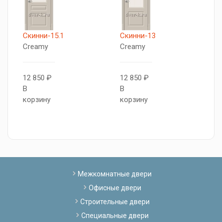
Скинни-15.1
Скинни-13
X
Creamy
Creamy
Л
к
12 850 ₽
12 850 ₽
В
В
9
корзину
корзину
В
к
Межкомнатные двери
Офисные двери
Строительные двери
Специальные двери