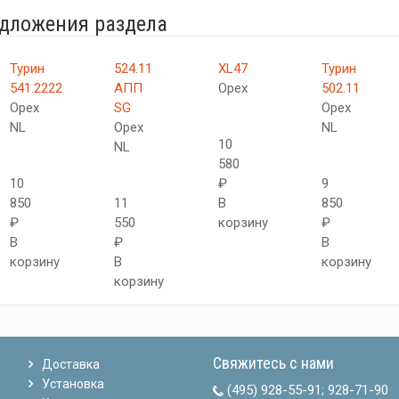
едложения раздела
Турин
524.11
XL47
Турин
541.2222
АПП
Орех
502.11
Орех
SG
Орех
NL
Орех
NL
10
NL
580
10
₽
9
850
11
В
850
₽
550
корзину
₽
В
₽
В
корзину
В
корзину
корзину
Свяжитесь с нами
Доставка
Установка
(495) 928-55-91
;
928-71-90