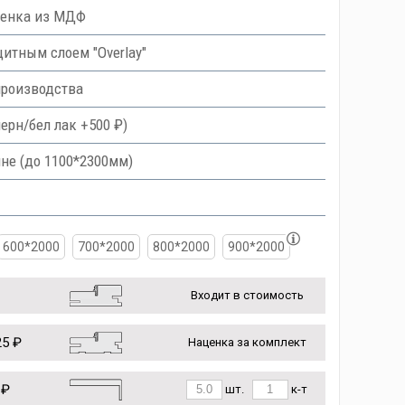
ленка из МДФ
тным слоем "Overlay"
производства
ерн/бел лак +500 ₽)
не (до 1100*2300мм)
600*2000
700*2000
800*2000
900*2000
Входит в стоимость
5 ₽
Наценка за комплект
 ₽
шт.
к-т