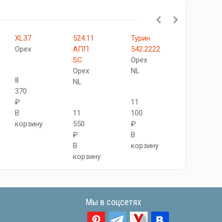
XL37
524.11
Турин
XL23
Орех
АПП
542.2222
C
SC
Орех
Орех
Орех
NL
8
NL
370
8
₽
11
960
В
11
100
₽
корзину
550
₽
В
₽
В
корзину
В
корзину
корзину
Мы в соцсетях