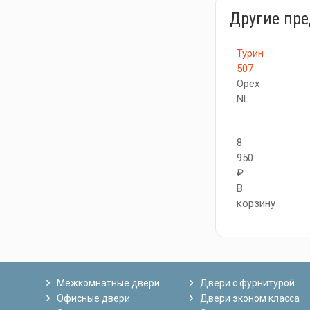
Другие пр
Турин
507
Орех
NL
8
950
₽
В
корзину
Межкомнатные двери
Двери с фурнитурой
Офисные двери
Двери эконом класса