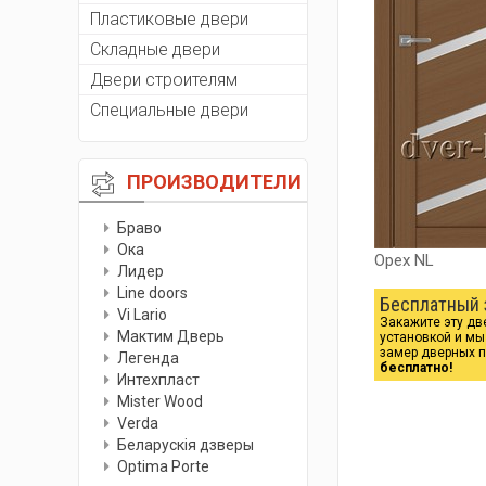
Пластиковые двери
Складные двери
Двери строителям
Специальные двери
ПРОИЗВОДИТЕЛИ
Браво
Ока
Орех NL
Лидер
Line doors
Бесплатный 
Vi Lario
Закажите эту дв
Мактим Дверь
установкой и м
замер дверных 
Легенда
бесплатно!
Интехпласт
Мister Wood
Verda
Беларускiя дзверы
Optima Porte