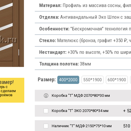
Материал:
Профиль из массива сосны, фи
Отделка:
Антивандальный Эко Шпон с защи
Особенности:
"Бескромочная" технология 
Стекло:
Мателюкс (бронза, графит +350 ₽; ч
Нестандарт:
+30% по высоте, +50% по шири
Толщина полотна:
38мм
Размер:
400*2000
550*1900
600*1900
замер!
ерь с
ы сделаем
проёмов
Коробка "Т" МДФ 2070*80*30 мм
+
52
Коробка "Т" ЭКО 2070*80*34 мм
510
Наличник "Т" МДФ 2150*75*10 мм