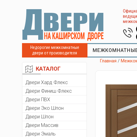
Официа
ведущи
межком
Недорогие межкомнатные
МЕЖКОМНАТНЫЕ
двери от производителя
Главная
/
Межком
КАТАЛОГ
Двери Хард Флекс
Двери Финиш Флекс
Двери ПВХ
Двери Эко Шпон
Двери Шпон
Двери Массив
Двери Эмаль