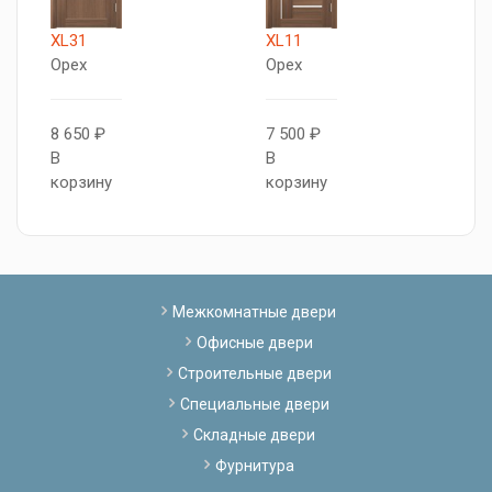
XL31
XL11
X
Орех
Орех
О
8 650 ₽
7 500 ₽
7
В
В
В
корзину
корзину
к
Межкомнатные двери
Офисные двери
Строительные двери
Специальные двери
Складные двери
Фурнитура