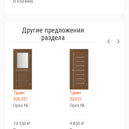
В корзину
Другие предложения
раздела
Турин
Турин
X
520.221
524.21
О
Орех NL
Орех NL
8
10 550 ₽
9 850 ₽
В