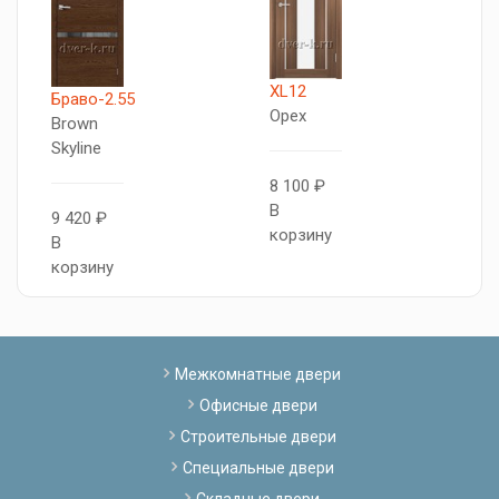
XL12
X
Браво-2.55
Орех
О
Brown
Skyline
8 100 ₽
8
В
В
9 420 ₽
корзину
к
В
корзину
Межкомнатные двери
Офисные двери
Строительные двери
Специальные двери
Складные двери