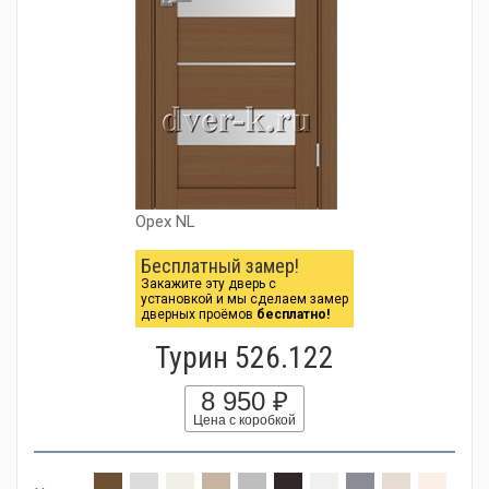
Орех NL
Бесплатный замер!
Закажите эту дверь с
установкой и мы сделаем замер
дверных проёмов
бесплатно!
Турин 526.122
8 950 ₽
Цена с коробкой