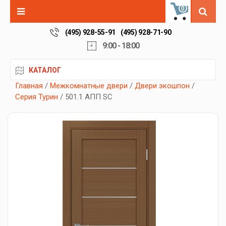
0
(495) 928-55-91
(495) 928-71-90
9:00 - 18:00
КАТАЛОГ
Главная
/
Межкомнатные двери
/
Двери экошпон
/
Серия Турин
/ 501.1 АПП SC