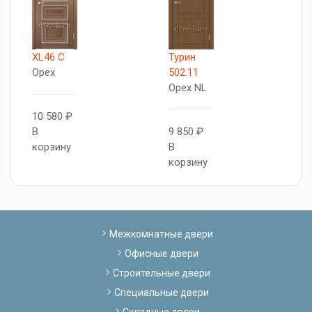
XL46 C
Турин
Т
Орех
502.11
5
Орех NL
О
10 580 ₽
В
9 850 ₽
1
корзину
В
В
корзину
к
Межкомнатные двери
Офисные двери
Строительные двери
Специальные двери
Складные двери