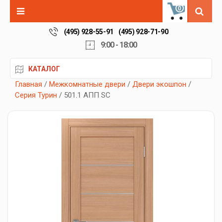
0
(495) 928-55-91
(495) 928-71-90
9:00 - 18:00
КАТАЛОГ
Главная
/
Межкомнатные двери
/
Двери экошпон
/
Серия Турин
/ 501.1 АПП SC