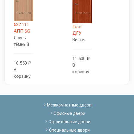
522.111
X
Гост
АПП SG
Д
ДГУ
Ясень
г
Вишня
тёмный
8
11 500 ₽
10 550 ₽
В
В
В
к
корзину
корзину
Межкомнатные двери
Офисные двери
Строительные двери
Специальные двери