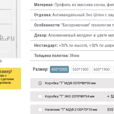
Материал:
Профиль из массива сосны, фи
Отделка:
Антивандальный Эко Шпон с защи
Особенности:
"Бескромочная" технология 
Декор:
Алюминиевый молдинг в цвете ма
Нестандарт:
+30% по высоте, +50% по шири
Толщина полотна:
38мм
й
Размер:
400*2000
550*1900
600*1900
замер!
ерь с
ы сделаем
проёмов
Коробка "Т" МДФ 2070*80*30 мм
+
52
Коробка "Т" ЭКО 2070*80*34 мм
510
Наличник "Т" МДФ 2150*75*10 мм