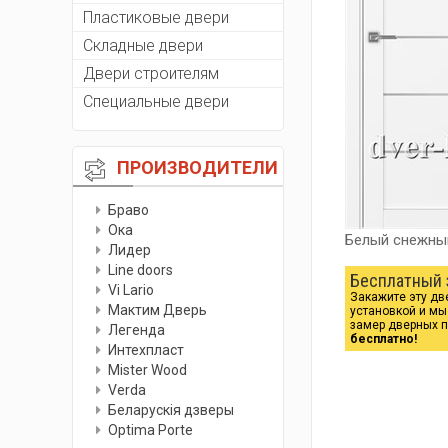
Пластиковые двери
Складные двери
Двери строителям
Специальные двери
ПРОИЗВОДИТЕЛИ
Браво
Ока
Белый снежны
Лидер
Line doors
Бесплатный 
Vi Lario
Закажите эту дв
Мактим Дверь
установкой и м
замер дверных 
Легенда
бесплатно!
Интехпласт
Мister Wood
Verda
Беларускiя дзверы
Optima Porte