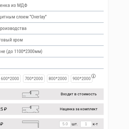
ленка из МДФ
тным слоем "Overlay"
производства
товый хром
не (до 1100*2300мм)
600*2000
700*2000
800*2000
900*2000
Входит в стоимость
5 ₽
Наценка за комплект
 ₽
шт.
к-т