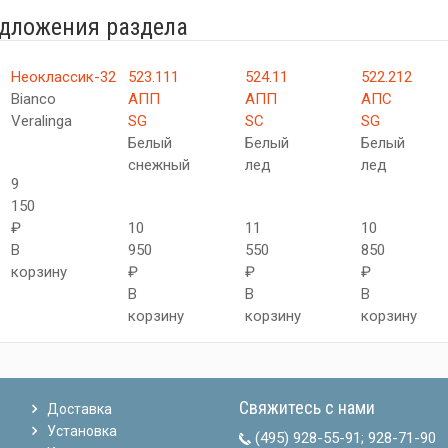
едложения раздела
Неоклассик-32
523.111
524.11
522.212
Bianco
АПП
АПП
АПC
Veralinga
SG
SC
SG
Белый
Белый
Белый
снежный
лед
лед
9
150
₽
10
11
10
В
950
550
850
корзину
₽
₽
₽
В
В
В
корзину
корзину
корзину
Свяжитесь с нами
Доставка
Установка
(495) 928-55-91
;
928-71-90