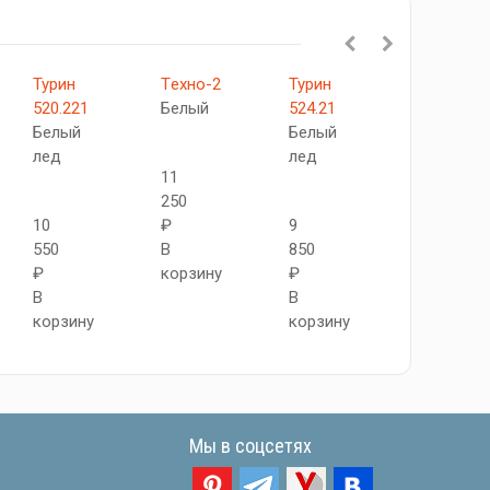
Турин
Tехно-2
Турин
Скинни-1
520.221
Белый
524.21
Whitey
Белый
Белый
лед
лед
11
12
250
850
10
₽
9
₽
550
В
850
В
₽
корзину
₽
корзину
В
В
корзину
корзину
Мы в соцсетях