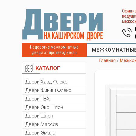
Официа
ведущи
межком
Недорогие межкомнатные
МЕЖКОМНАТНЫЕ
двери от производителя
Главная
/
Межком
КАТАЛОГ
Двери Хард Флекс
Двери Финиш Флекс
Двери ПВХ
Двери Эко Шпон
Двери Шпон
Двери Массив
Двери Эмаль