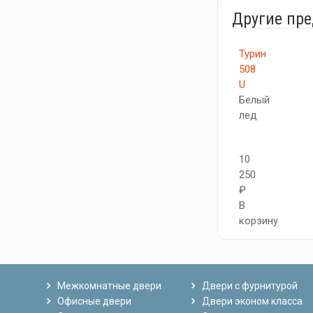
Другие пр
Турин
508
U
Белый
лед
10
250
₽
В
корзину
Межкомнатные двери
Двери с фурнитурой
Офисные двери
Двери эконом класса