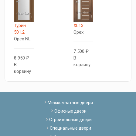
Турин
XL13
Т
501.2
Орех
5
Орех NL
О
7 500 ₽
8 950 ₽
В
1
В
корзину
В
корзину
к
Межкомнатные двери
Офисные двери
Строительные двери
Специальные двери