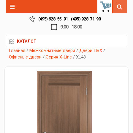
0
(495) 928-55-91
(495) 928-71-90
9:00 - 18:00
КАТАЛОГ
Главная
/
Межкомнатные двери
/
Двери ПВХ
/
Офисные двери
/
Серия X-Line
/ XL48