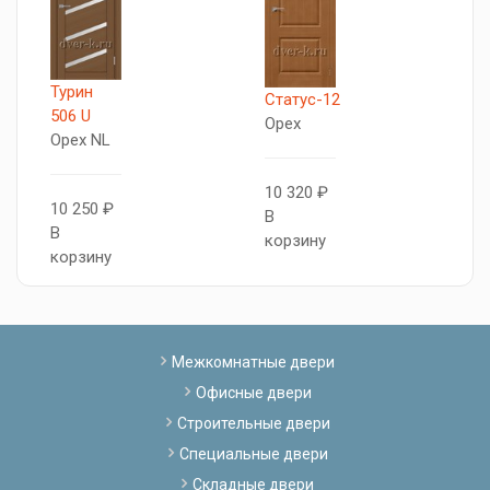
Турин
Статус-12
С
506 U
Орех
О
Орех NL
10 320 ₽
9
10 250 ₽
В
В
В
корзину
к
корзину
Межкомнатные двери
Офисные двери
Строительные двери
Специальные двери
Складные двери