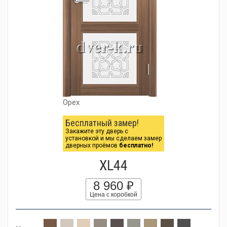
Орех
Бесплатный замер!
Закажите эту дверь с
установкой и мы сделаем замер
дверных проёмов
бесплатно!
XL44
8 960 ₽
Цена с коробкой