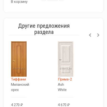
В корзину
Другие предложения
раздела
Тиффани
Прима-2
Д
Миланский
Ash
М
орех
White
о
4 270 ₽
4 670 ₽
4