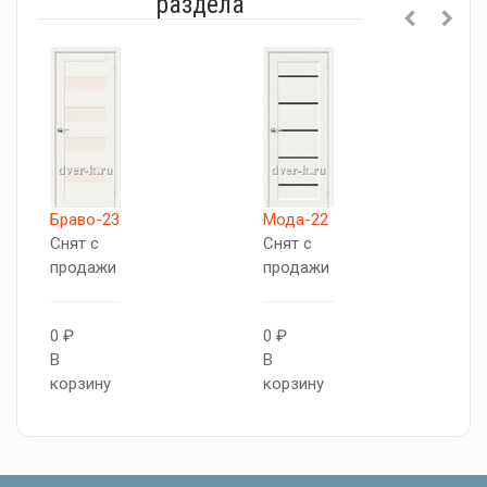
раздела
Браво-23
Мода-22
П
Снят с
Снят с
Д
продажи
продажи
С
п
0 ₽
0 ₽
В
В
0
корзину
корзину
В
к