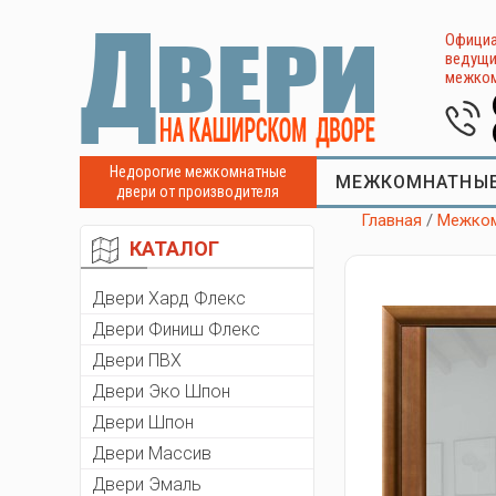
Официа
ведущи
межком
Недорогие межкомнатные
МЕЖКОМНАТНЫЕ
двери от производителя
Главная
/
Межком
КАТАЛОГ
Двери Хард Флекс
Двери Финиш Флекс
Двери ПВХ
Двери Эко Шпон
Двери Шпон
Двери Массив
Двери Эмаль