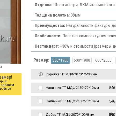
Отделка:
Шпон анегри, ЛКМ итальянского 
Толщина полотна:
38мм
Преимущества:
Натуральность фактуры де
Особенности:
Полотно комплектуется теле
Нестандарт:
+30% к стоимости (размеры д
Размер:
550*1900
600*1900
600*2000
и
Коробка “Т” МДФ 2070*75*35 мм
замер!
ерь с
ы сделаем
546
Наличник "Т" МДФ 2150*70*10 мм
проёмов
546
Наличник "Т" МДФ 2150*70*10 мм
890
Добор "Т" МДФ 2070*100*8 мм