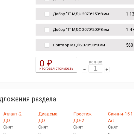
1 1
Добор "Т" МДФ 2070*150*8 мм
1 4
Добор "Т" МДФ 2070*200*8 мм
560
Притвор МДФ 2070*30*8 мм
0 ₽
кол-во
итоговая стоимость
едложения раздела
Атлант-2
Диадема
Престиж
Скинни-15.1
ДО
ДО
ДО-2
Art
Снят
Снят
Снят
Снят
с
с
с
с