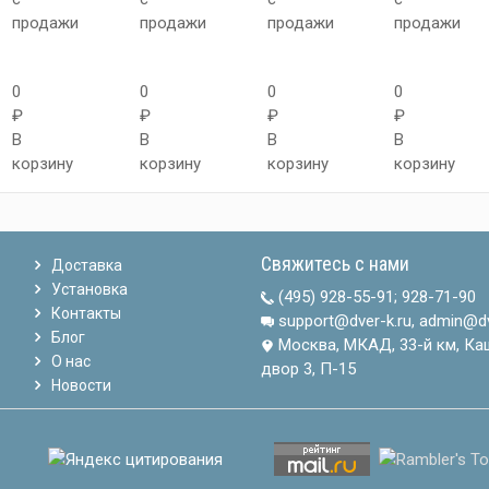
продажи
продажи
продажи
продажи
0
0
0
0
₽
₽
₽
₽
В
В
В
В
корзину
корзину
корзину
корзину
Свяжитесь с нами
Доставка
Установка
(495) 928-55-91
;
928-71-90
Контакты
support@dver-k.ru, admin@dv
Блог
Москва, МКАД, 33-й км, Ка
О нас
двор 3, П-15
Новости