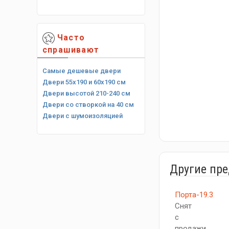
Часто
спрашивают
Самые дешевые двери
Двери 55х190 и 60х190 см
Двери высотой 210-240 см
Двери со створкой на 40 см
Двери с шумоизоляцией
Другие пр
Порта-19.3
Снят
с
продажи