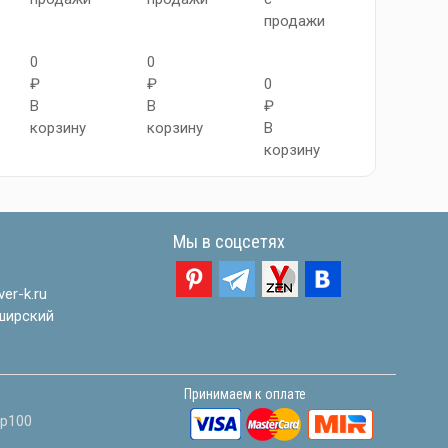
продажи
0
0
0
₽
₽
0
₽
В
В
₽
В
корзину
корзину
В
корзину
корзину
Мы в соцсетях
er-k.ru
ширский
Принимаем к оплате