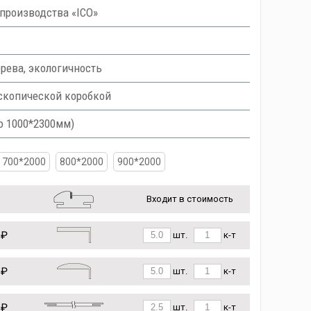
производства «ICO»
рева, экологичность
скопической коробкой
о 1000*2300мм)
700*2000
800*2000
900*2000
Входит в стоимость
 ₽
шт.
к-т
 ₽
шт.
к-т
 ₽
шт.
к-т