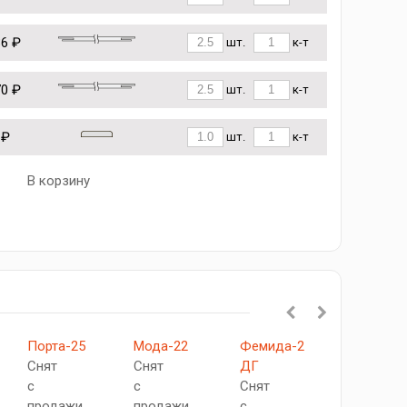
36 ₽
шт.
к-т
70 ₽
шт.
к-т
 ₽
шт.
к-т
В корзину
Порта-25
Мода-22
Фемида-2
Скинни-3
Снят
Снят
ДГ
Снят
с
с
Снят
с
продажи
продажи
с
продажи