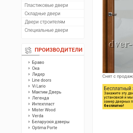
Пластиковые двери
Складные двери
Двери строителям
Специальные двери
ПРОИЗВОДИТЕЛИ
Браво
Ока
Лидер
Снят с продаж
Line doors
Vi Lario
Бесплатный 
Мактим Дверь
Закажите эту дв
установкой и м
Легенда
замер дверных 
Интехпласт
бесплатно!
Мister Wood
Verda
Беларускiя дзверы
Optima Porte