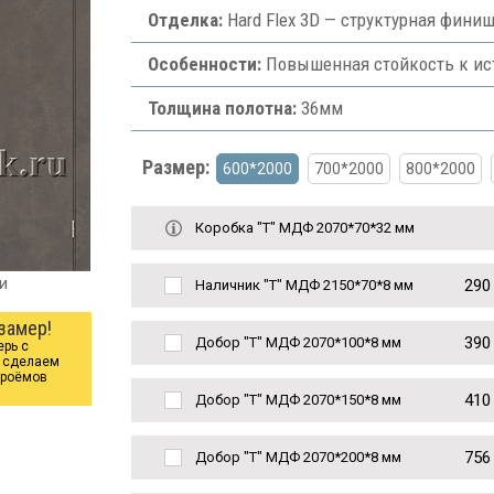
Отделка:
Hard Flex 3D — структурная фини
Особенности:
Повышенная стойкость к ис
Толщина полотна:
36мм
Размер:
600*2000
700*2000
800*2000
Коробка "Т" МДФ 2070*70*32 мм
и
290
Наличник "Т" МДФ 2150*70*8 мм
замер!
390
Добор "Т" МДФ 2070*100*8 мм
ерь с
ы сделаем
проёмов
410
Добор "Т" МДФ 2070*150*8 мм
756
Добор "Т" МДФ 2070*200*8 мм