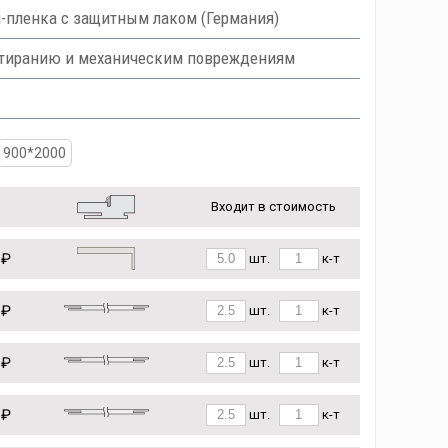
ш-пленка с защитным лаком (Германия)
тиранию и механическим повреждениям
900*2000
Входит в стоимость
 ₽
шт.
к-т
 ₽
шт.
к-т
 ₽
шт.
к-т
 ₽
шт.
к-т