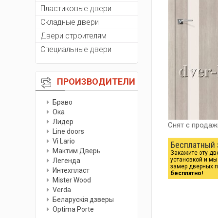
Пластиковые двери
Складные двери
Двери строителям
Специальные двери
ПРОИЗВОДИТЕЛИ
Браво
Ока
Лидер
Снят с продаж
Line doors
Vi Lario
Бесплатный 
Мактим Дверь
Закажите эту дв
установкой и м
Легенда
замер дверных 
Интехпласт
бесплатно!
Мister Wood
Verda
Беларускiя дзверы
Optima Porte