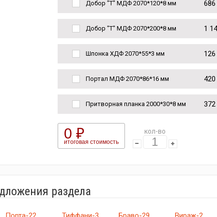
686
Добор "Т" МДФ 2070*120*8 мм
1 1
Добор "Т" МДФ 2070*200*8 мм
126
Шпонка ХДФ 2070*55*3 мм
420
Портал МДФ 2070*86*16 мм
372
Притворная планка 2000*30*8 мм
0 ₽
кол-во
итоговая стоимость
едложения раздела
Порта-22
Тиффани-3
Браво-29
Вираж-2