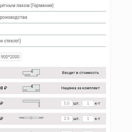
итным лаком (Германия)
производства
е стекло!)
900*2000
Входит в стоимость
8 ₽
Наценка за комплект
 ₽
шт.
к-т
 ₽
шт.
к-т