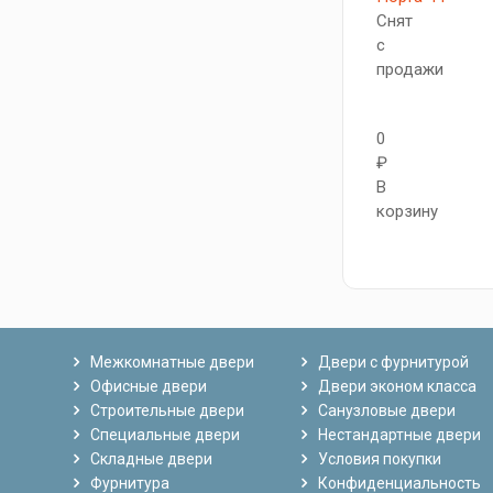
Снят
с
продажи
0
₽
В
корзину
Межкомнатные двери
Двери с фурнитурой
Офисные двери
Двери эконом класса
Строительные двери
Санузловые двери
Специальные двери
Нестандартные двери
Складные двери
Условия покупки
Фурнитура
Конфиденциальность