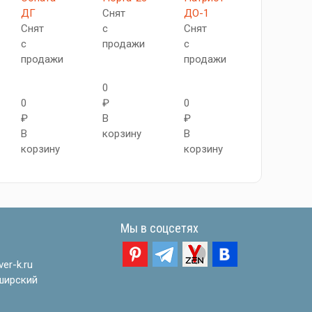
ДГ
Снят
ДО-1
Снят
Снят
с
Снят
с
с
продажи
с
продажи
продажи
продажи
0
0
0
₽
0
₽
₽
В
₽
В
В
корзину
В
корзину
корзину
корзину
Мы в соцсетях
er-k.ru
ширский