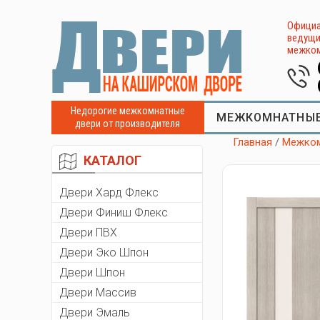
Официа
ведущи
межком
Недорогие межкомнатные
МЕЖКОМНАТНЫЕ
двери от производителя
Главная
/
Межком
КАТАЛОГ
Двери Хард Флекс
Двери Финиш Флекс
Двери ПВХ
Двери Эко Шпон
Двери Шпон
Двери Массив
Двери Эмаль