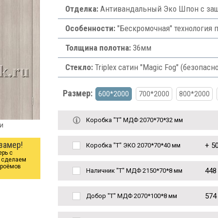
Отделка:
Антивандальный Эко Шпон с защ
Особенности:
"Бескромочная" технология 
Толщина полотна:
36мм
Стекло:
Triplex сатин "Magic Fog" (безопасно
Размер:
600*2000
700*2000
800*2000
Коробка "Т" МДФ 2070*70*32 мм
и
замер!
+
50
Коробка "Т" ЭКО 2070*70*40 мм
ерь с
ы сделаем
проёмов
448
Наличник "Т" МДФ 2150*70*8 мм
574
Добор "Т" МДФ 2070*100*8 мм