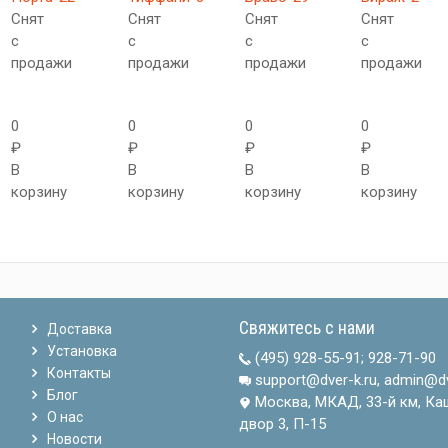
Снят
Снят
Снят
Снят
с
с
с
с
продажи
продажи
продажи
продажи
0
0
0
0
₽
₽
₽
₽
В
В
В
В
корзину
корзину
корзину
корзину
Свяжитесь с нами
Доставка
Установка
(495) 928-55-91
;
928-71-90
Контакты
support@dver-k.ru, admin@dv
Блог
Москва, МКАД, 33-й км, Ка
О нас
двор 3, П-15
Новости