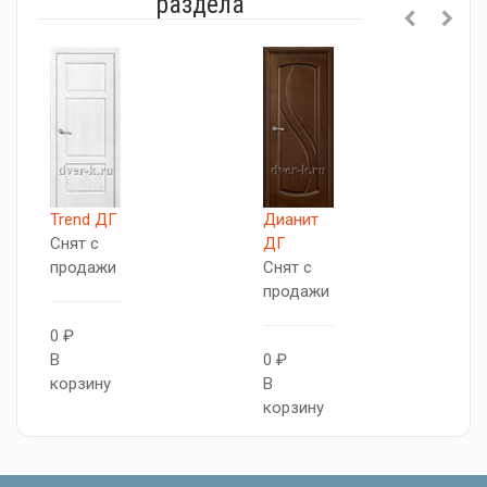
раздела
Trend ДГ
Дианит
М
Снят с
ДГ
С
продажи
Снят с
п
продажи
0 ₽
0
В
0 ₽
В
корзину
В
к
корзину