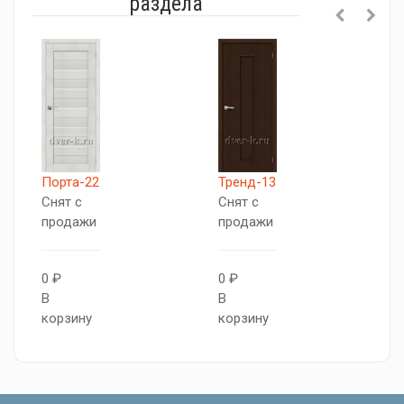
раздела
Ф
Порта-22
Тренд-13
Д
Снят с
Снят с
С
продажи
продажи
п
0 ₽
0 ₽
0
В
В
В
корзину
корзину
к