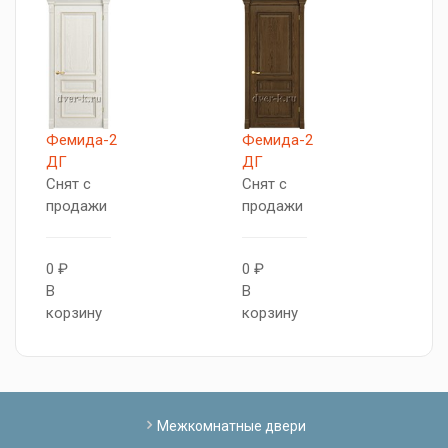
Фемида-2
Фемида-2
М
ДГ
ДГ
С
Снят с
Снят с
п
продажи
продажи
0
0 ₽
0 ₽
В
В
В
к
корзину
корзину
Межкомнатные двери