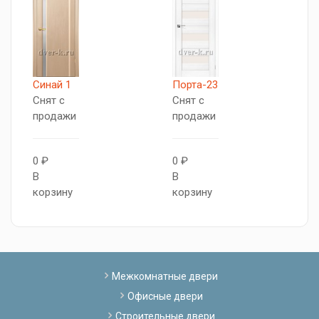
Синай 1
Порта-23
Т
Снят с
Снят с
С
продажи
продажи
п
0 ₽
0 ₽
0
В
В
В
корзину
корзину
к
Межкомнатные двери
Офисные двери
Строительные двери