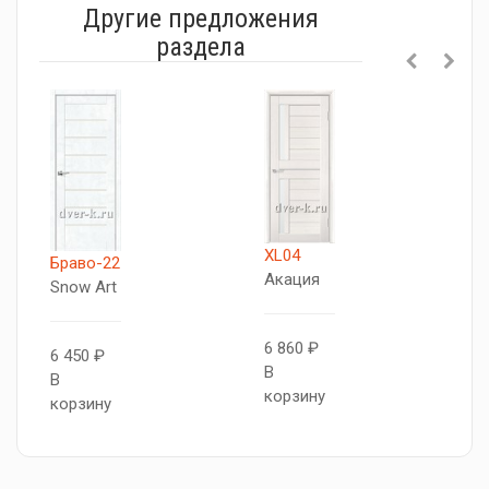
Другие предложения
раздела
XL04
Браво-22
Б
Акация
Snow Art
C
M
6 860 ₽
6 450 ₽
В
В
6
корзину
корзину
В
к