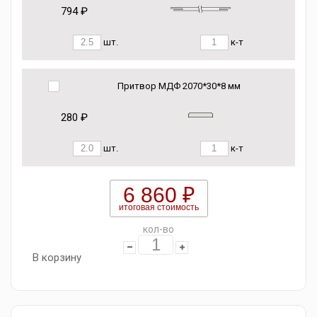
794 ₽
шт.
к-т
Притвор МДФ 2070*30*8 мм
280 ₽
шт.
к-т
6 860 ₽
итоговая стоимость
кол-во
В корзину