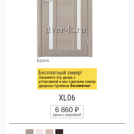
Бруно
Бесплатный замер!
Закажите эту дверь с
установкой и мы сделаем замер
дверных проёмов
бесплатно!
XL06
6 860 ₽
Цена с коробкой