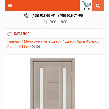
0
(495) 928-55-91
(495) 928-71-90
9:00 - 18:00
КАТАЛОГ
Главная
/
Межкомнатные двери
/
Двери Хард Флекс
/
Серия X-Line
/ XL06