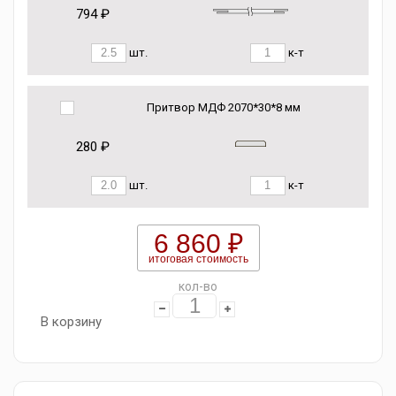
794 ₽
шт.
к-т
Притвор МДФ 2070*30*8 мм
280 ₽
шт.
к-т
6 860 ₽
итоговая стоимость
кол-во
В корзину