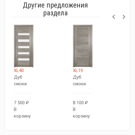
Другие предложения
раздела
XL40
XL19
Т
Дуб
Дуб
5
смоки
смоки
Д
с
7 500 ₽
8 100 ₽
В
В
7
корзину
корзину
В
к