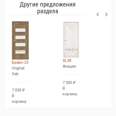
Другие предложения
раздела
XL28
X
Браво-23
Акация
Л
Original
к
Oak
7 500 ₽
В
7
7 050 ₽
корзину
В
В
к
корзину