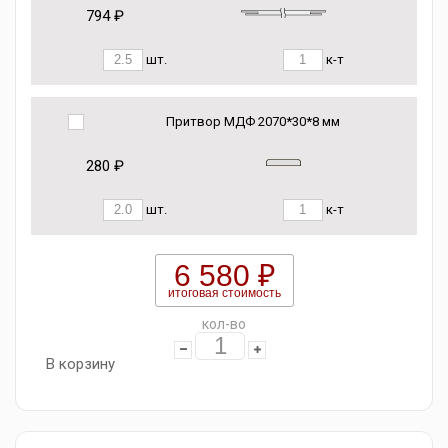
794 ₽
шт.
к-т
Притвор МДФ 2070*30*8 мм
280 ₽
шт.
к-т
6 580 ₽
итоговая стоимость
кол-во
В корзину