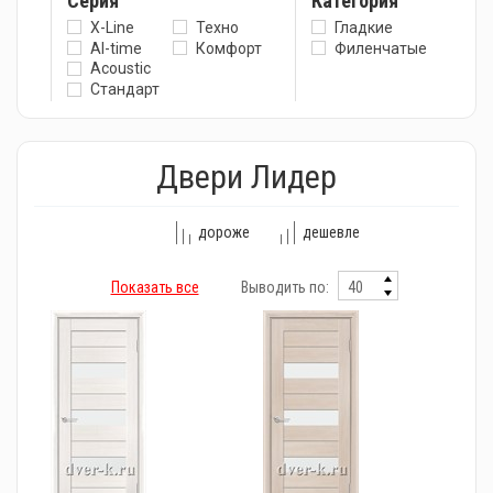
Серия
Категория
X-Line
Техно
Гладкие
Al-time
Комфорт
Филенчатые
Acoustic
Стандарт
Двери Лидер
дороже
дешевле
Показать все
Выводить по: