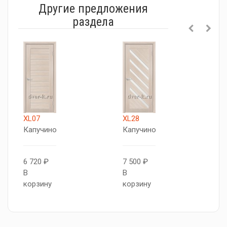
Другие предложения
раздела
XL07
XL28
X
Капучино
Капучино
Л
к
6 720 ₽
7 500 ₽
В
В
7
корзину
корзину
В
к