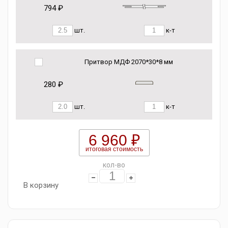
794 ₽
шт.
к-т
Притвор МДФ 2070*30*8 мм
280 ₽
шт.
к-т
6 960 ₽
итоговая стоимость
кол-во
В корзину