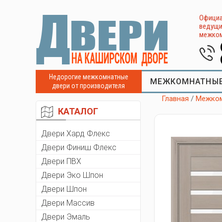
Официа
ведущи
межком
Недорогие межкомнатные
МЕЖКОМНАТНЫЕ
двери от производителя
Главная
/
Межком
КАТАЛОГ
Двери Хард Флекс
Двери Финиш Флекс
Двери ПВХ
Двери Эко Шпон
Двери Шпон
Двери Массив
Двери Эмаль