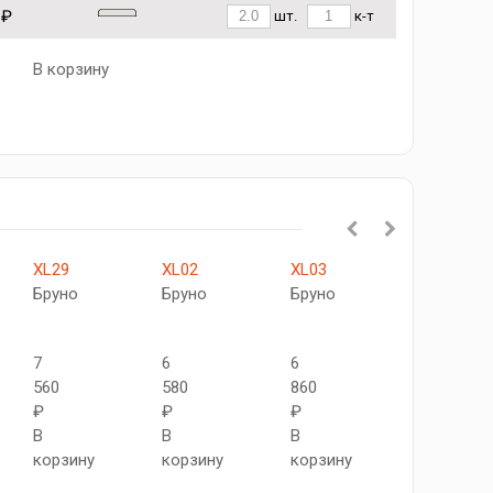
 ₽
шт.
к-т
В корзину
XL29
XL02
XL03
XL14
Бруно
Бруно
Бруно
Бруно
7
6
6
6
560
580
860
760
₽
₽
₽
₽
В
В
В
В
корзину
корзину
корзину
корзину