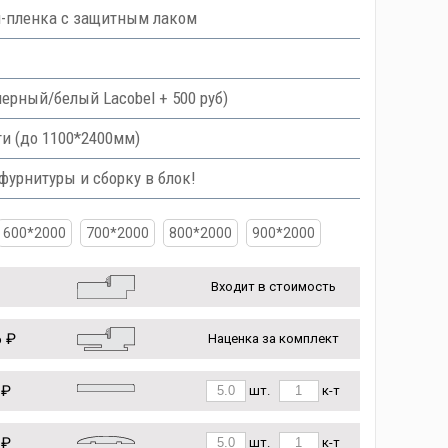
ш-пленка с защитным лаком
 черный/белый Lacobel + 500 руб)
и (до 1100*2400мм)
урнитуры и сборку в блок!
600*2000
700*2000
800*2000
900*2000
Входит в стоимость
 ₽
Наценка за комплект
 ₽
шт.
к-т
 ₽
шт.
к-т