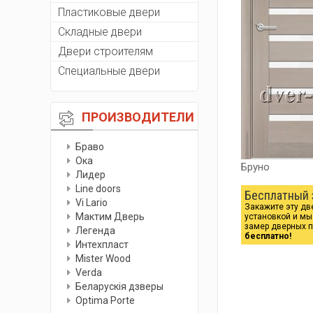
Пластиковые двери
Складные двери
Двери строителям
Специальные двери
ПРОИЗВОДИТЕЛИ
Браво
Ока
Бруно
Лидер
Line doors
Бесплатный 
Vi Lario
Закажите эту дв
Мактим Дверь
установкой и м
замер дверных 
Легенда
бесплатно!
Интехпласт
Мister Wood
Verda
Беларускiя дзверы
Optima Porte