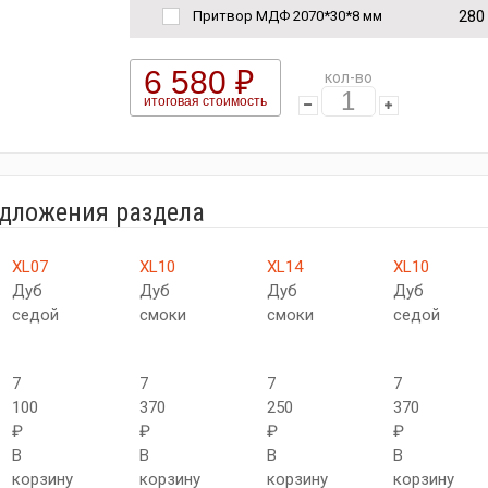
280
Притвор МДФ 2070*30*8 мм
6 580 ₽
кол-во
итоговая стоимость
едложения раздела
XL07
XL10
XL14
XL10
Дуб
Дуб
Дуб
Дуб
седой
смоки
смоки
седой
7
7
7
7
100
370
250
370
₽
₽
₽
₽
В
В
В
В
корзину
корзину
корзину
корзину