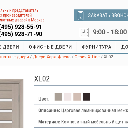
льный представитель
ЗАКАЗАТЬ ЗВОНО
х производителей
натных дверей в Москве
(495) 928-55-91
9:00 - 18:00
(495) 928-71-90
 ДВЕРИ
ОФИСНЫЕ ДВЕРИ
ФУРНИТУРА
ДО
натные двери
/
Двери Хард Флекс
/
Серия X-Line
/ XL02
XL02
Цвет:
Описание:
Царговая ламинированная межко
Материал:
Композитный мебельный щит на 