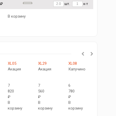
 ₽
шт.
к-т
В корзину
XL05
XL29
XL08
XL13
Акация
Акация
Капучино
Ларче
крем
7
7
6
820
560
780
7
₽
₽
₽
500
В
В
В
₽
корзину
корзину
корзину
В
корзину