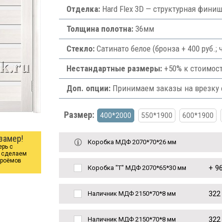
Отделка:
Hard Flex 3D — структурная фини
Толщина полотна:
36мм
Стекло:
Сатинато белое (бронза + 400 руб.;
Нестандартные размеры:
+50% к стоимост
Доп. опции:
Принимаем заказы на врезку ф
Размер:
400*2000
550*1900
600*1900
замер!
Коробка МДФ 2070*70*26 мм
ерь с
ы сделаем
проёмов
+
96
Коробка "Т" МДФ 2070*65*30 мм
322
Наличник МДФ 2150*70*8 мм
322
Наличник МДФ 2150*70*8 мм