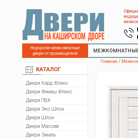
Официа
ведущи
межком
Недорогие межкомнатные
МЕЖКОМНАТНЫЕ
двери от производителя
Главная
/
Межком
КАТАЛОГ
Двери Хард Флекс
Двери Финиш Флекс
Двери ПВХ
Двери Эко Шпон
Двери Шпон
Двери Массив
Двери Эмаль