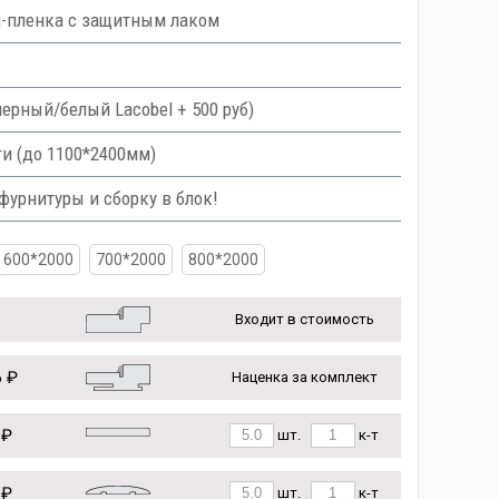
ш-пленка с защитным лаком
 черный/белый Lacobel + 500 руб)
и (до 1100*2400мм)
урнитуры и сборку в блок!
600*2000
700*2000
800*2000
Входит в стоимость
 ₽
Наценка за комплект
 ₽
шт.
к-т
 ₽
шт.
к-т