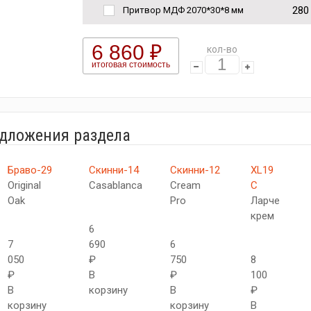
280
Притвор МДФ 2070*30*8 мм
6 860 ₽
кол-во
итоговая стоимость
едложения раздела
Браво-29
Скинни-14
Скинни-12
XL19
Original
Casablanca
Cream
C
Oak
Pro
Ларче
крем
6
7
690
6
050
₽
750
8
₽
В
₽
100
В
корзину
В
₽
корзину
корзину
В