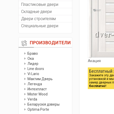
Пластиковые двери
Складные двери
Двери строителям
Специальные двери
ПРОИЗВОДИТЕЛИ
Браво
Ока
Акация
Лидер
Line doors
Бесплатный 
Vi Lario
Закажите эту дв
Мактим Дверь
установкой и м
замер дверных 
Легенда
бесплатно!
Интехпласт
Мister Wood
Verda
Беларускiя дзверы
Optima Porte