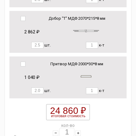
Добор "Т" МДФ 2070*215*8 мм
2 862 ₽
шт.
к-т
Притвор МДФ 2000*30*8 мм
1 040 ₽
шт.
к-т
24 860 ₽
итоговая стоимость
кол-во