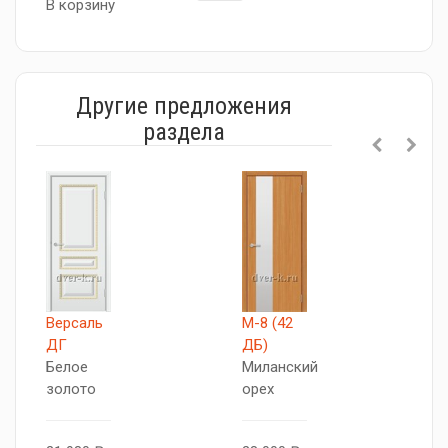
В корзину
Другие предложения
раздела
Версаль
М-8 (42
А
ДГ
ДБ)
Д
Белое
Миланский
Б
золото
орех
с