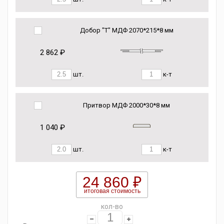
Добор "Т" МДФ 2070*215*8 мм
2 862 ₽
шт.
к-т
Притвор МДФ 2000*30*8 мм
1 040 ₽
шт.
к-т
24 860 ₽
итоговая стоимость
кол-во