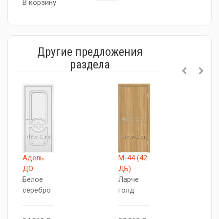
В корзину
Другие предложения
раздела
Адель
М-44 (42
М
ДО
ДБ)
Д
Белое
Ларче
Л
серебро
голд
г