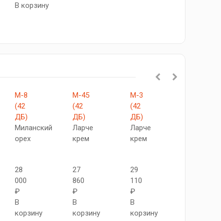
В корзину
М-8
М-45
М-3
RW
(42
(42
(42
42
ДБ)
ДБ)
ДБ)
dB
Миланский
Ларче
Ларче
Ларче
орех
крем
крем
крем
28
27
29
25
000
860
110
580
₽
₽
₽
₽
В
В
В
В
корзину
корзину
корзину
корзину