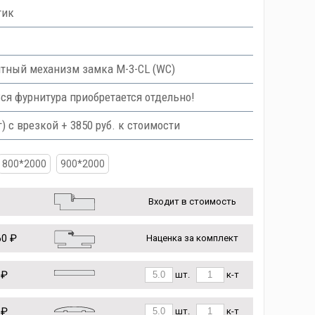
тик
тный механизм замка M-3-CL (WC)
Вся фурнитура приобретается отдельно!
с врезкой + 3850 руб. к стоимости
800*2000
900*2000
Входит в стоимость
0 ₽
Наценка за комплект
 ₽
шт.
к-т
 ₽
шт.
к-т