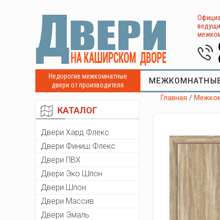
Официа
ведущи
межком
Недорогие межкомнатные
МЕЖКОМНАТНЫЕ
двери от производителя
Главная
/
Межком
КАТАЛОГ
Двери Хард Флекс
Двери Финиш Флекс
Двери ПВХ
Двери Эко Шпон
Двери Шпон
Двери Массив
Двери Эмаль