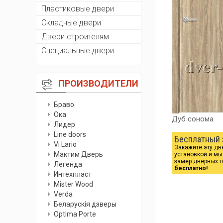
Пластиковые двери
Складные двери
Двери строителям
Специальные двери
ПРОИЗВОДИТЕЛИ
Браво
Ока
Дуб сонома
Лидер
Line doors
Бесплатный 
Vi Lario
Закажите эту дв
Мактим Дверь
установкой и м
замер дверных 
Легенда
бесплатно!
Интехпласт
Мister Wood
Verda
Беларускiя дзверы
Optima Porte