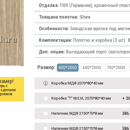
Отделка:
ПВХ (Германия), кромочный плас
Толщина полотна:
50мм
Особенности:
Заводская врезка под магни
Комплектация:
Полотно и коробка (3 шт). 
Доп. опции:
Выпадающий порог (автопорог) 
Размер:
400*2000
600*2000
700*2000
замер!
Коробка МДФ 2070*80*40 мм
ерь с
ы сделаем
проёмов
+
36
Коробка "Т" M/LVL 2070*80*40 мм
386
Наличник МДФ 2150*70*8 мм
386
Наличник МДФ 2150*70*8 мм