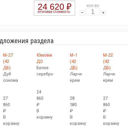
24 620 ₽
кол-во
итоговая стоимость
едложения раздела
М-27
Ювелия
М-1
М-22
(42
ДО
(42
(42
ДБ)
Белое
ДБ)
ДБ)
Дуб
серебро
Ларче
Ларче
сонома
крем
крем
24
27
860
28
27
860
₽
580
860
₽
В
₽
₽
В
корзину
В
В
корзину
корзину
корзину