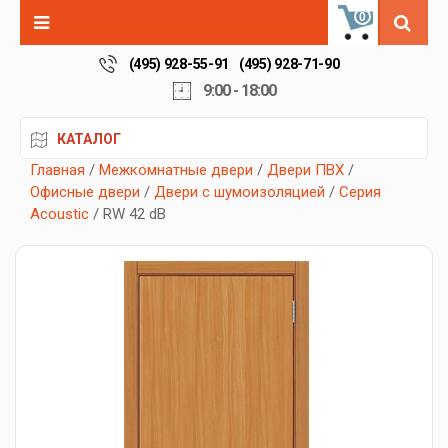
0
(495) 928-55-91
(495) 928-71-90
9:00 - 18:00
КАТАЛОГ
Главная
/
Межкомнатные двери
/
Двери ПВХ
/
Офисные двери
/
Двери с шумоизоляцией
/
Серия
Acoustic
/ RW 42 dB