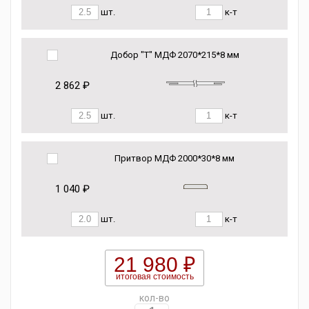
шт.
к-т
Добор "Т" МДФ 2070*215*8 мм
2 862 ₽
шт.
к-т
Притвор МДФ 2000*30*8 мм
1 040 ₽
шт.
к-т
21 980 ₽
итоговая стоимость
кол-во