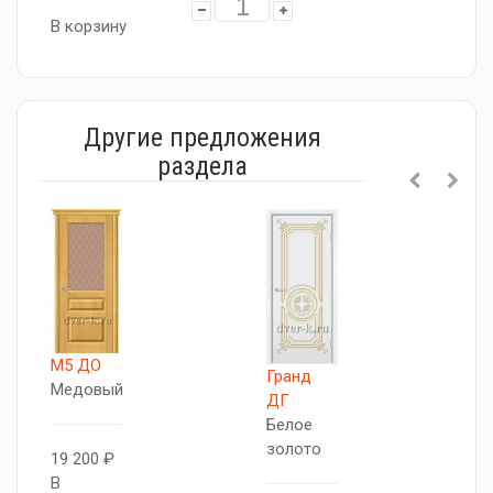
В корзину
Другие предложения
раздела
М5 ДО
Гранд
Ю
Медовый
ДГ
Д
Белое
Б
золото
з
19 200 ₽
В